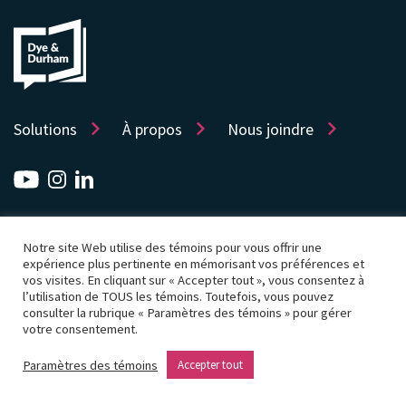
Solutions
À propos
Nous joindre
Sitemap
Protection de la vie privée
Notre site Web utilise des témoins pour vous offrir une
Politique d’utilisation des témoins
Accessibilité
expérience plus pertinente en mémorisant vos préférences et
vos visites. En cliquant sur « Accepter tout », vous consentez à
Conditions d’utilisation
Paramètres des témoins
l’utilisation de TOUS les témoins. Toutefois, vous pouvez
consulter la rubrique « Paramètres des témoins » pour gérer
© Droits d'auteur 2026 Dye & Durham Corporation
votre consentement.
Site Web par Rouge
Paramètres des témoins
Accepter tout