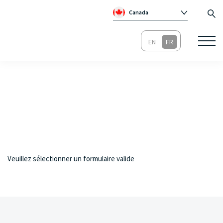
Canada
Global
Australie
Irlande
Royaume-Un
Veuillez sélectionner un formulaire valide